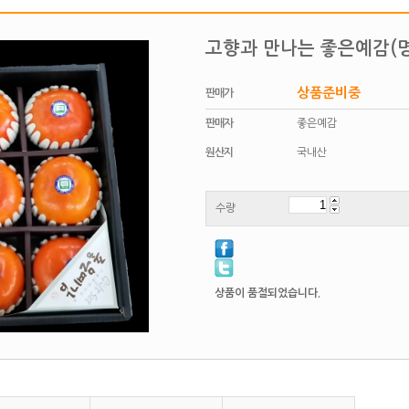
고향과 만나는 좋은예감(
상품준비중
판매가
판매자
좋은예감
원산지
국내산
수량
상품이 품절되었습니다.