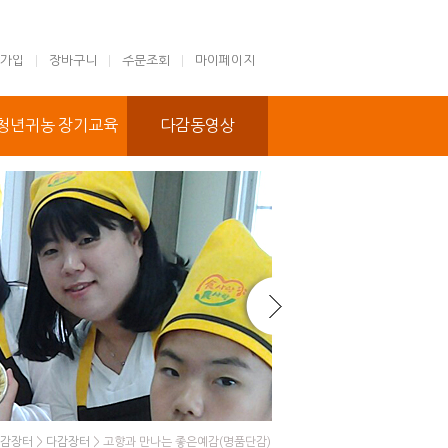
가입
장바구니
주문조회
마이페이지
청년귀농 장기교육
다감동영상
감장터
>
다감장터
> 고향과 만나는 좋은예감(명품단감)