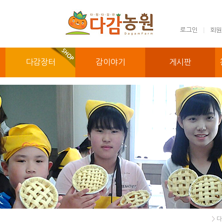
로그인
회원
다감장터
감이야기
게시판
>
다