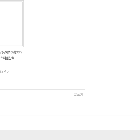
날 농어촌 여름휴가
페스티벌 참석
22:45
글쓰기