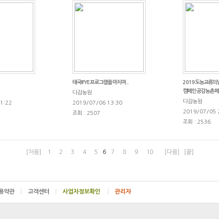
태국IFYE 프로그램을 마치며...
2019 도농교류의
캠페인 공감농촌 
다감농원
다감농원
1:22
2019/07/06 13:30
2019/07/05 
조회 : 2507
조회 : 2536
[처음]
1
2
3
4
5
6
7
8
9
10
[다음]
[끝]
용약관
|
고객센터
|
|
관리자