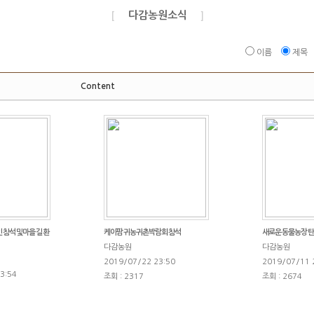
다감농원소식
[
]
이름
제목
Content
석 및 마을 길 환
케이팜 귀농귀촌박람회 참석
새로운 동물농장 탄
다감농원
다감농원
2019/07/22 23:50
2019/07/11 
3:54
조회 : 2317
조회 : 2674