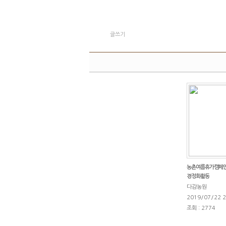
글쓰기
농촌여름휴가캠페인 참
경정화활동
다감농원
2019/07/22 2
조회 : 2774