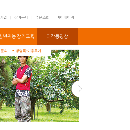
가입
장바구니
주문조회
마이페이지
청년귀농 장기교육
다감동영상
객문의
방명록·이용후기