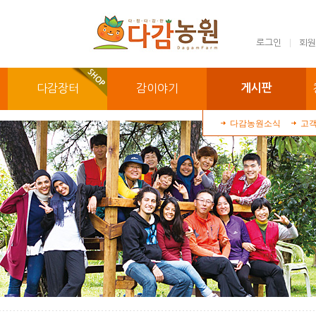
로그인
회원
다감장터
감이야기
게시판
다감농원소식
고