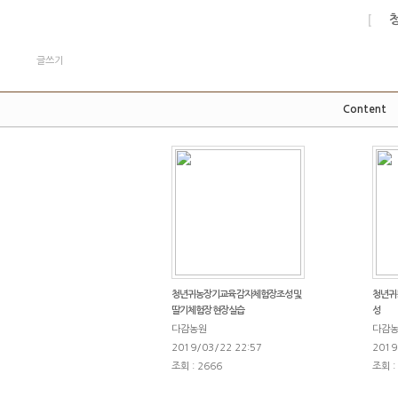
[
글쓰기
Content
청년귀농장기교육 감자체험장조성 및
청년귀
딸기체험장 현장실습
성
다감농원
다감
2019/03/22 22:57
2019
조회 : 2666
조회 :